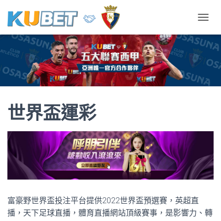
T
O
G
G
L
E
N
A
V
世界盃運彩
I
G
A
T
I
O
N
富豪野世界盃投注平台提供2022世界盃預選賽，英超直
播，天下足球直播，體育直播網站頂級賽事，是影響力、轉