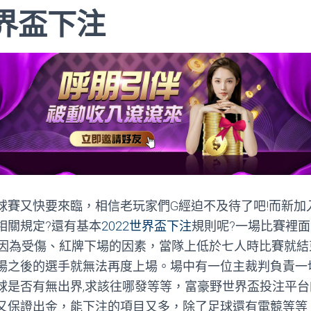
世界盃下注
球賽又快要來臨，相信老玩家們G經迫不及待了吧!而新加
相關規定?還有基本
2022世界盃下注
規則呢?一場比賽裡
會因為受傷、紅牌下場的因素，當隊上低於七人時比賽就結
場之後的選手就無法再度上場。場中有一位主裁判負責一
球是否有無出界,求該往哪發等等，富豪野世界盃投注平
又保證出金，能下注的項目又多，除了足球還有電競等等