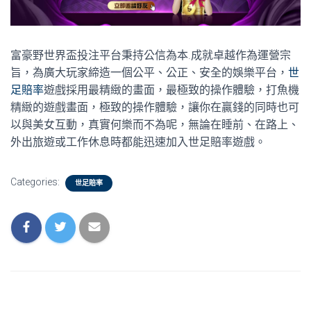
富豪野世界盃投注平台秉持公信為本.成就卓越作為運營宗
旨，為廣大玩家締造一個公平、公正、安全的娛樂平台，
世
足賠率
遊戲採用最精緻的畫面，最極致的操作體驗，打魚機
精緻的遊戲畫面，極致的操作體驗，讓你在贏錢的同時也可
以與美女互動，真實何樂而不為呢，無論在睡前、在路上、
外出旅遊或工作休息時都能迅速加入世足賠率遊戲。
Categories:
世足賠率