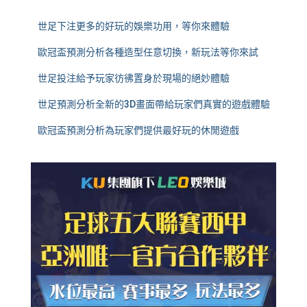
世足下注更多的好玩的娛樂功用，等你來體驗
歐冠盃預測分析各種造型任意切換，新玩法等你來試
世足投注給予玩家彷彿置身於現場的絕妙體驗
世足預測分析全新的3D畫面帶給玩家們真實的遊戲體驗
歐冠盃預測分析為玩家們提供最好玩的休閒遊戲