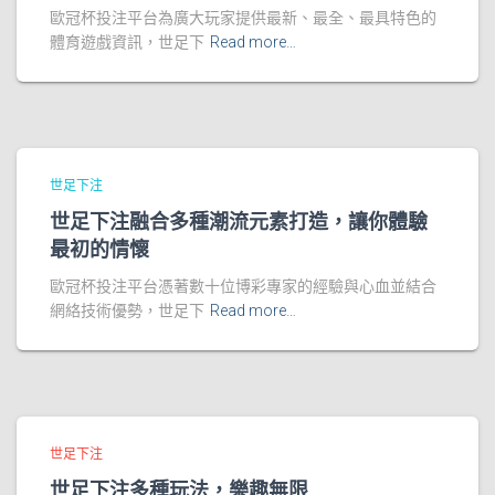
歐冠杯投注平台為廣大玩家提供最新、最全、最具特色的
體育遊戲資訊，世足下
Read more…
世足下注
世足下注融合多種潮流元素打造，讓你體驗
最初的情懷
歐冠杯投注平台憑著數十位博彩專家的經驗與心血並結合
網絡技術優勢，世足下
Read more…
世足下注
世足下注多種玩法，樂趣無限