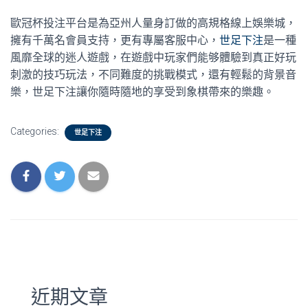
歐冠杯投注平台是為亞州人量身訂做的高規格線上娛樂城，
擁有千萬名會員支持，更有專屬客服中心，
世足下注
是一種
風靡全球的迷人遊戲，在遊戲中玩家們能够體驗到真正好玩
刺激的技巧玩法，不同難度的挑戰模式，還有輕鬆的背景音
樂，世足下注讓你隨時隨地的享受到象棋帶來的樂趣。
Categories:
世足下注
近期文章