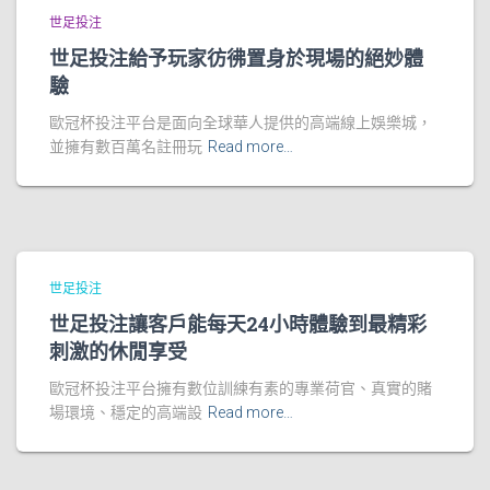
世足投注
世足投注給予玩家彷彿置身於現場的絕妙體
驗
歐冠杯投注平台是面向全球華人提供的高端線上娛樂城，
並擁有數百萬名註冊玩
Read more…
世足投注
世足投注讓客戶能每天24小時體驗到最精彩
刺激的休閒享受
歐冠杯投注平台擁有數位訓練有素的專業荷官、真實的賭
場環境、穩定的高端設
Read more…